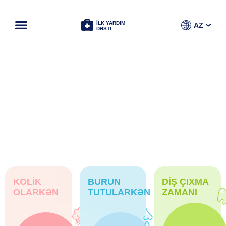
İLK YARDIM
AZ
DƏSTİ
KOLİK
BURUN
DİŞ ÇIXMA
OLARKƏN
TUTULARKƏN
ZAMANI