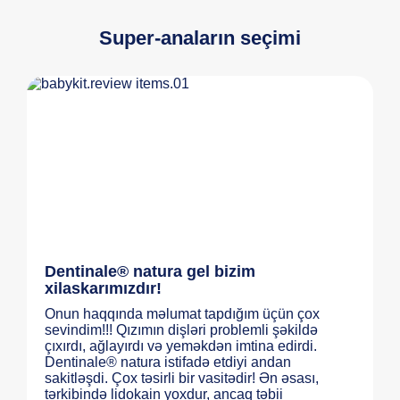
Super-anaların seçimi
Dentinale® natura gel bizim
xilaskarımızdır!
Onun haqqında məlumat tapdığım üçün çox
sevindim!!! Qızımın dişləri problemli şəkildə
çıxırdı, ağlayırdı və yeməkdən imtina edirdi.
Dentinale® natura istifadə etdiyi andan
sakitləşdi. Çox təsirli bir vasitədir! Ən əsası,
tərkibində lidokain yoxdur, ancaq təbii