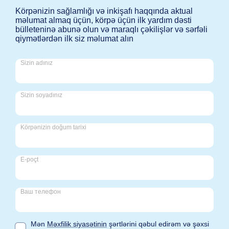
Körpənizin sağlamlığı və inkişafı haqqında aktual
məlumat almaq üçün, körpə üçün ilk yardım dəsti
bülleteninə abunə olun və maraqlı çəkilişlər və sərfəli
qiymətlərdən ilk siz məlumat alın
Sizin adınız
Sizin soyadınız
Körpənizin doğum tarixi
E-poçt
Ваш телефон
Mən
Məxfilik siyasətinin
şərtlərini qəbul edirəm və şəxsi