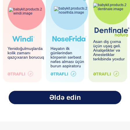
Asan diş çıxma
üçün uşaq geli.
Yenidoğulmuşlarda
Həyatın ilk
Analqetiklər və
kolik zamanı
günlərindən
Anestetiklər
qazçıxaran borucuq
körpənin sərbəst
tərkibində yoxdur
nəfəs alması üçün
burun aspiratoru
ƏTRAFLI
ƏTRAFLI
ƏTRAFLI
Əldə edin