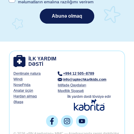
məlumatların emalına razılığımı verirəm
Abunə olmaq
Dentinale natura
+994 12 505–8789
Windi
info@aptechka4kids.com
NoseFrida
Istifadə Qaydaları
Analar üçün
Məxfilik Siyasəti
Hardan almaq
İlk yardım dəsti tövsiyə edir
Əlaqə
© 2026 «PN Azerbaijan» MMC — Azərbaycanda rəsmi distribütor