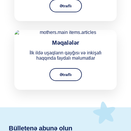
Ətraflı
Məqalələr
İlk ildə uşaqların qayğısı və inkişafı
haqqında faydalı məlumatlar
Ətraflı
Bülletenə abunə olun